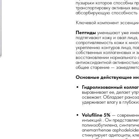
пузырьки которое способны пр
транспортировку активных вещ
абсорбирующую способность и
Ключевой компонент эссенци
Пептиды
уменьшают уже име
подтягивают кожу и овал лица
сопротивляемость кожи к мно
укреплению контуров лица, по
собственных коллагеновых и э
восстановлении нормального 
антиоксидантной активностью,
общее старение — замедляетс
Основные действующие ин
Гидролизованный колла
выравнивает ее, делает уп
освежает. Обладает раноз
удерживает влагу в глубоки
Volufiline 5%
— современны
инъекций . Он представляе
полиизобутилена, синтетич
anemarrhenae asphodeloide
стимулирует адипоциты, кле