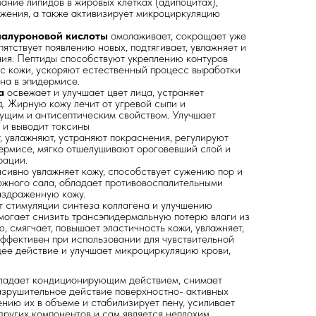
ание липидов в жировых клетках (адипоцитах),
ожения, а также активизирует микроциркуляцию
гиалуроновой кислоты
омолаживает, сокращает уже
тствует появлению новых, подтягивает, увлажняет и
ия. Пептиды способствуют укреплению контуров
с кожи, ускоряют естественный процесс выработки
на в эпидермисе.
ка
освежает и улучшает цвет лица, устраняет
д. Жирную кожу лечит от угревой сыпи и
ущим и антисептическим свойством. Улучшает
 и выводит токсины
, увлажняют, устраняют покраснения, регулируют
ермисе, мягко отшелушивают ороговевший слой и
рации.
нсивно увлажняет кожу, способствует сужению пор и
жного сала, обладает противовоспалительными
аздраженную кожу.
 стимуляции синтеза коллагена и улучшению
могает снизить трансэпидермальную потерю влаги из
, смягчает, повышает эластичность кожи, увлажняет,
эффективен при использовании для чувствительной
ее действие и улучшает микроциркуляцию крови,
бладает кондиционирующим действием, снимает
азрушительное действие поверхностно- активных
ению их в объеме и стабилизирует пену, усиливает
ругих компонентов и сам является неплохим