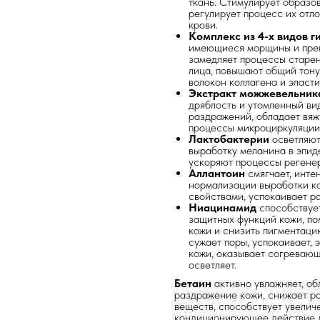
ткань. Стимулирует образов
регулирует процесс их отл
крови.
Комплекс из 4-х видов 
имеющиеся морщины и препя
замедляет процессы старен
лица, повышают общий тону
волокон коллагена и эласти
Экстракт можжевельни
дряблость и утомленный ви
раздражений, обладает вяж
процессы микроциркуляции
Лактобактерии
осветляют
выработку меланина в эпид
ускоряют процессы регене
Аллантоин
смягчает, инте
нормализации выработки ко
свойствами, успокаивает р
Ниацинамид
способствует
защитных функций кожи, по
кожи и снизить пигментацию
сужает поры, успокаивает, 
кожи, оказывает согревающ
осветляет.
Бетаин
активно увлажняет, о
раздражение кожи, снижает р
веществ, способствует увелич
кондиционирующее действие д