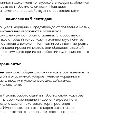
оникать максимально глубоко в эпидермис облегчая
еств на глубокие слои кожи. Повышает
 комплексно воздействует на состояние кожи.
и —
комплекс из
9 пептидов:
ющиеся морщины и предупреждают появление новых,
, интенсивно увлажняют и усиливают
гочисленным факторам старения. Способствуют
вышают общий тонус кожи и активизируют синтез
ластиновых волокон. Пептиды играют важную роль в
функционирования клеток, они обладают высокой
 поэтому кожа при их воздействии омолаживается, а
я.
гредиенты:
ген
улучшает общее состояние кожи: разглаживает и
ругой и эластичной, убирает мелкие морщинки и
аживляющим и успокаивающим действием,
х слоях кожи.
й актив, работающий в глубоких слоях кожи без
т из себя комбинацию гидрогенизированного
еского масла и экстракта корня растения
s. Именно экстракт этого корня эффективно
тки, из которых, в основном, состоит жировая