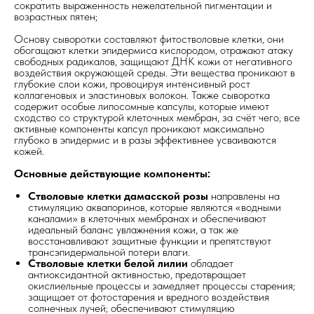
сократить выраженность нежелательной пигментации и
возрастных пятен;
Основу сыворотки составляют фитостволовые клетки, они
обогащают клетки эпидермиса кислородом, отражают атаку
свободных радикалов, защищают ДНК кожи от негативного
воздействия окружающей среды. Эти вещества проникают в
глубокие слои кожи, провоцируя интенсивный рост
коллагеновых и эластиновых волокон. Также сыворотка
содержит особые липосомные капсулы, которые имеют
сходство со структурой клеточных мембран, за счёт чего, все
активные компоненты капсул проникают максимально
глубоко в эпидермис и в разы эффективнее усваиваются
кожей.
Основные действующие компоненты:
Стволовые клетки дамасской розы
направлены на
стимуляцию аквапоринов, которые являются «водными
каналами» в клеточных мембранах и обеспечивают
идеальный баланс увлажнения кожи, а так же
восстанавливают защитные функции и препятствуют
трансэпидермальной потери влаги.
Стволовые клетки белой лилии
обладает
антиоксидантной активностью, предотвращает
окислиельные процессы и замедляет процессы старения;
защищает от фотостарения и вредного воздействия
солнечных лучей; обеспечивают стимуляцию