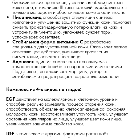
биохимических процессов, увеличивая объем синтеза
коллагена, в том числе III типа, который вырабатывается
только в молодости и обеспечивает коже эластичность.
Ниацинамид
способствует стимуляции синтеза
коллагена и улучшению защитных функций кожи, помогает
снизить трансэпидермальную потерю влаги из кожи и
устранить пигментацию, увлажняет, сужает поры,
успокаивает, осветляет.
Стабильная форма витамина С
разработана
специально для чувствительной кожи. Оказывает легкое
осветляющее действие, уменьшает проявления
пигментации, освежает цвет лица.
Аденозин
один из самых часто используемых
компонентов при борьбе с возрастными изменениями.
Подтягивает, разглаживает морщины, ускоряет
метаболизм и предотвращает возрастные изменения.
Комплекс из 4-х видов пептидов:
EGF
действует на молекулярном и клеточном уровне и
способен реально замедлять процесс старения кожи,
способствовать обновлению клеток эпидермиса, сохраняя
молодость кожи, восстанавливает упругость кожи, улучшает
состояния капилляров на лице, улучшает цвет кожи лица,
увеличивает защитные свойства кожи.
IGF
в комплексе с другими факторами роста даёт