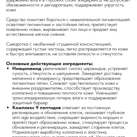
обезвоженности и дегидратации, поддерживает упругость
кожи.
Средство помогает бороться с нежелательной пигментацией:
осветляет пигментные и застойные пятна, препятствует
появлению новых, выравнивает тон лица и придает ему
естественное мягкое сияние.
Сыворотка с необычный сгущенной консистенцией,
содержащей густые частицы, легко распределяется по коже
и быстро впитывается, не оставляя липкости и стянутости.
Основные действующие ингредиенты:
Ниацинамид
увеличивает синтез церамидов, устраняет
сухость, стянутость и шелушение. Замедляет доставку
меланина к эпидермису, предотвращает образование
пигментных пятен. Снижает чувствительность кожи к
внешним раздражителям, способствует производству
коллагена и повышению плотности кожи. Уменьшает
трансэпидермальную потерю влаги и поддерживает
защитный барьер.
Комплекс 9 пептидов
отвечает за постоянную
регенерацию и обновление клеток, оказывает глубокое
anti-age воздействие, сокращает видимость морщин и
препятствует образованию новых, стимулирует процессы
обновления и регенерации, замедляет старение клеток.
Нормализует выработку коллагена и эластина,
разглаживает кожу, выравнивает рельеф. Улучшает цвет