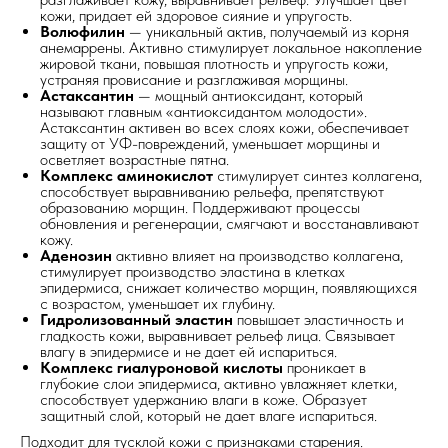
кожи, придает ей здоровое сияние и упругость.
Волюфилин
— уникальный актив, получаемый из корня
анемаррены. Активно стимулирует локальное накопление
жировой ткани, повышая плотность и упругость кожи,
устраняя провисание и разглаживая морщины.
Астаксантин
— мощный антиоксидант, который
называют главным «антиоксидантом молодости».
Астаксантин активен во всех слоях кожи, обеспечивает
защиту от УФ-повреждений, уменьшает морщины и
осветляет возрастные пятна.
Комплекс аминокислот
стимулирует синтез коллагена,
способствует выравниванию рельефа, препятствуют
образованию морщин. Поддерживают процессы
обновления и регенерации, смягчают и восстанавливают
кожу.
Аденозин
активно влияет на производство коллагена,
стимулирует производство эластина в клетках
эпидермиса, снижает количество морщин, появляющихся
с возрастом, уменьшает их глубину.
Гидролизованный эластин
повышает эластичность и
гладкость кожи, выравнивает рельеф лица. Связывает
влагу в эпидермисе и не дает ей испариться.
Комплекс гиалуроновой кислоты
проникает в
глубокие слои эпидермиса, активно увлажняет клетки,
способствует удержанию влаги в коже. Образует
защитный слой, который не дает влаге испариться.
Подходит для тусклой кожи с признаками старения.