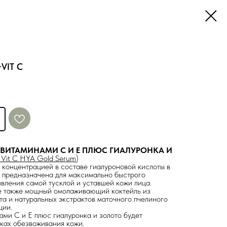
VIT C
 ВИТАМИНАМИ С И E ПЛЮС ГИАЛУРОНКА И
s Vit С HYA Gold Serum
)
 концентрацией в составе гиалуроновой кислоты в
E предназначена для максимально быстрого
ивления самой тусклой и уставшей кожи лица.
е также мощный омолаживающий коктейль из
ата и натуральных экстрактов маточного пчелиного
ции.
ами С и E плюс гиалуронка и золото будет
ках обезвоживания кожи.