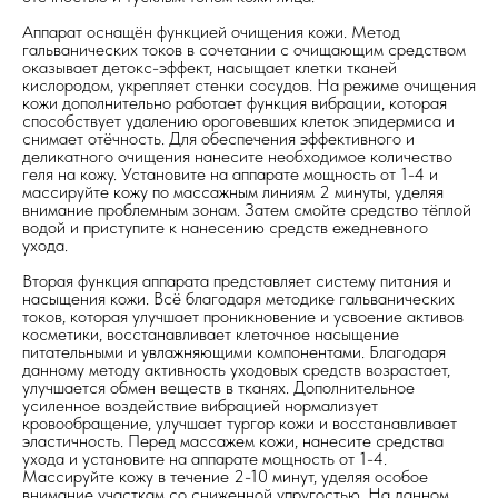
Аппарат оснащён функцией очищения кожи. Метод
гальванических токов в сочетании с очищающим средством
оказывает детокс-эффект, насыщает клетки тканей
кислородом, укрепляет стенки сосудов. На режиме очищения
кожи дополнительно работает функция вибрации, которая
способствует удалению ороговевших клеток эпидермиса и
снимает отёчность. Для обеспечения эффективного и
деликатного очищения нанесите необходимое количество
геля на кожу. Установите на аппарате мощность от 1-4 и
массируйте кожу по массажным линиям 2 минуты, уделяя
внимание проблемным зонам. Затем смойте средство тёплой
водой и приступите к нанесению средств ежедневного
ухода.
Вторая функция аппарата представляет систему питания и
насыщения кожи. Всё благодаря методике гальванических
токов, которая улучшает проникновение и усвоение активов
косметики, восстанавливает клеточное насыщение
питательными и увлажняющими компонентами. Благодаря
данному методу активность уходовых средств возрастает,
улучшается обмен веществ в тканях. Дополнительное
усиленное воздействие вибрацией нормализует
кровообращение, улучшает тургор кожи и восстанавливает
эластичность. Перед массажем кожи, нанесите средства
ухода и установите на аппарате мощность от 1-4.
Массируйте кожу в течение 2-10 минут, уделяя особое
внимание участкам со сниженной упругостью. На данном