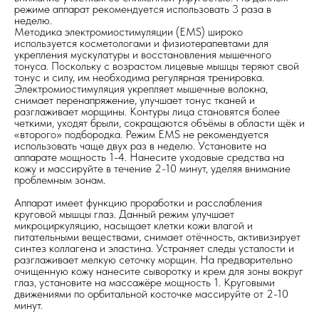
режиме аппарат рекомендуется использовать 3 раза в
неделю.
Методика электромиостимуляции (EMS) широко
используется косметологами и физиотерапевтами для
укрепления мускулатуры и восстановления мышечного
тонуса. Поскольку с возрастом лицевые мышцы теряют свой
тонус и силу, им необходима регулярная тренировка.
Электромиостимуляция укрепляет мышечные волокна,
снимает перенапряжение, улучшает тонус тканей и
разглаживает морщины. Контуры лица становятся более
четкими, уходят брыли, сокращаются объёмы в области щёк и
«второго» подбородка. Режим EMS не рекомендуется
использовать чаще двух раз в неделю. Установите на
аппарате мощность 1-4. Нанесите уходовые средства на
кожу и массируйте в течение 2-10 минут, уделяя внимание
проблемным зонам.
Аппарат имеет функцию проработки и расслабления
круговой мышцы глаз. Данный режим улучшает
микроциркуляцию, насыщает клетки кожи влагой и
питательными веществами, снимает отёчность, активизирует
синтез коллагена и эластина. Устраняет следы усталости и
разглаживает мелкую сеточку морщин. На предварительно
очищенную кожу нанесите сыворотку и крем для зоны вокруг
глаз, установите на массажёре мощность 1. Круговыми
движениями по орбитальной косточке массируйте от 2-10
минут.