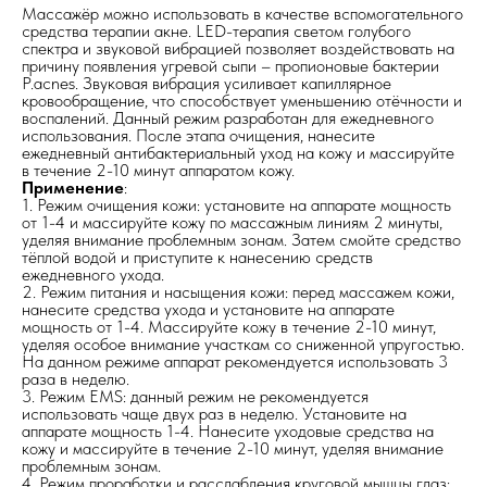
Массажёр можно использовать в качестве вспомогательного
средства терапии акне. LED-терапия светом голубого
спектра и звуковой вибрацией позволяет воздействовать на
причину появления угревой сыпи – пропионовые бактерии
P.acnes. Звуковая вибрация усиливает капиллярное
кровообращение, что способствует уменьшению отёчности и
воспалений. Данный режим разработан для ежедневного
использования. После этапа очищения, нанесите
ежедневный антибактериальный уход на кожу и массируйте
в течение 2-10 минут аппаратом кожу.
Применение
:
1. Режим очищения кожи: установите на аппарате мощность
от 1-4 и массируйте кожу по массажным линиям 2 минуты,
уделяя внимание проблемным зонам. Затем смойте средство
тёплой водой и приступите к нанесению средств
ежедневного ухода.
2. Режим питания и насыщения кожи: перед массажем кожи,
нанесите средства ухода и установите на аппарате
мощность от 1-4. Массируйте кожу в течение 2-10 минут,
уделяя особое внимание участкам со сниженной упругостью.
На данном режиме аппарат рекомендуется использовать 3
раза в неделю.
3. Режим EMS: данный режим не рекомендуется
использовать чаще двух раз в неделю. Установите на
аппарате мощность 1-4. Нанесите уходовые средства на
кожу и массируйте в течение 2-10 минут, уделяя внимание
проблемным зонам.
4. Режим проработки и расслабления круговой мышцы глаз: