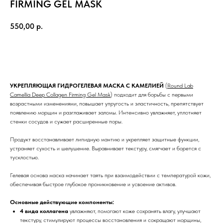
FIRMING GEL MASK
550,00
р.
ДОБАВИТЬ В КОРЗИНУ
УКРЕПЛЯЮЩАЯ ГИДРОГЕЛЕВАЯ МАСКА С КАМЕЛИЕЙ
(
Round Lab
Camellia Deep Collagen Firming Gel Mask
) подходит для борьбы с первыми
возрастными изменениями, повышает упругость и эластичность, препятствует
появлению морщин и разглаживает заломы. Интенсивно увлажняет, уплотняет
стенки сосудов и сужает расширенные поры.
Продукт восстанавливает липидную мантию и укрепляет защитные функции,
устраняет сухость и шелушение. Выравнивает текстуру, смягчает и борется с
тусклостью.
Гелевая основа маска начинает таять при взаимодействии с температурой кожи,
обеспечивая быстрое глубокое проникновение и усвоение активов.
Основные действующие компоненты:
4 вида коллагена
увлажняют, помогают коже сохранять влагу, улучшают
текстуру, стимулируют процессы восстановления и сокращают морщины,