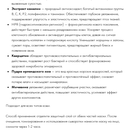
вызванные сухостью.
Экстракт камелии
— природный антиоксидант, богатый витаминами группы
В, С, К, P2, полифенолом и танинами. Обеспечивает глубокое увлажнение,
поддерживает упругость и эластичность кожи, предотвращает птоз тканей.
HPR (гидроксипинаколон ретиноат) — форма ретинола нового поколения,
действует быстрее с меньшим раздражением кожи. Ускоряет процесс
клеточного обновления и активирует рецепторы клеток, давая им сигнал
производить коллаген и гиалуроновую кислоту. Уменьшает морщины и заломы,
сужает поры, осветляет пигментацию, предотвращает жирный блеск и
появление акне.
Кверцетин
обладает противовоспалительным и антибактериальным
действием, подавляет рост бактерий и способствует формированию
здоровой микробиоты эпидермиса.
Пудра ирландского мха
— это вид красных морских водорослей, который
оказывает противовоспалительный и противоотёчный эффект, снижает
потерю влаги и насыщает минералами.
Мочевина
увлажняет, размягчает огрубевшие участки, оказывает
антибактериальное действие, повышает эластичность, усиливает эффект
других компонентов.
Подходит для всех типов кожи.
Способ применения: отделите защитный слой от обеих частей маски. После
очищения, тонизирования и использования сыворотки нанесите маску на лицо,
снимите через 1-2 часа.