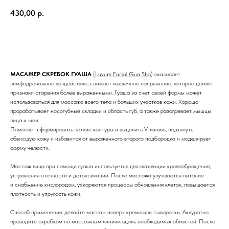
430,00
р.
ДОБАВИТЬ В КОРЗИНУ
МАСАЖЕР СКРЕБОК ГУАША
(
Luvum Facial Gua Sha
) оказывает
лимфодренажное воздействие, снимает мышечное напряжение, которое делает
признаки старения более выраженными. Гуаша за счет своей формы может
использоваться для массажа всего тела и больших участков кожи. Хорошо
прорабатывает носогубные складки и область губ, а также разогревает мышцы
лица и шеи.
Помогает сформировать чёткие контуры и выделить V-линию, подтянуть
обвисшую кожу и избавится от выраженного второго подбородка и моделирует
форму челюсти.
Массаж лица при помощи гуаша используется для активации кровообращения,
устранения отечности и детоксикации. После массажа улучшается питание
и снабжение кислородом, ускоряются процессы обновления клеток, повышается
плотность и упругость кожи.
Способ применения: делайте массаж поверх крема или сыворотки. Аккуратно
проводите скребком по массажным линиям вдоль необходимых областей. После