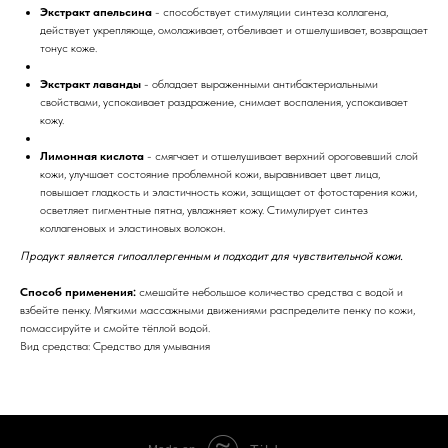
Экстракт апельсина
- способствует стимуляции синтеза коллагена,
действует укрепляюще, омолаживает, отбеливает и отшелушивает, возвращает
тонус коже.
Экстракт лаванды
- обладает выраженными антибактериальными
свойствами, успокаивает раздражение, снимает воспаления, успокаивает
кожу.
Лимонная кислота
- смягчает и отшелушивает верхний ороговевший слой
кожи, улучшает состояние проблемной кожи, выравнивает цвет лица,
повышает гладкость и эластичность кожи, защищает от фотостарения кожи,
осветляет пигментные пятна, увлажняет кожу. Стимулирует синтез
коллагеновых и эластиновых волокон.
Продукт является гипоаллергенным и подходит для чувствительной кожи.
Способ применения:
смешайте небольшое количество средства с водой и
взбейте пенку. Мягкими массажными движениями распределите пенку по кожи,
помассируйте и смойте тёплой водой.
Вид средства: Средство для умывания