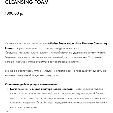
CLEANSING FOAM
1800,00
р.
ДОБАВИТЬ В КОРЗИНУ
Увлажняющая пенка для умывания
Missha Super Aqua Ultra Hyalron Cleansing
Foam
содержит комплекс из 10 видов гиалуроновой кислоты!
Средство насыщает клетки влагой и способствует ее удержанию внутри клеток,
бережно очищает от любых видов загрязнений, остатков макияжа. Устраняет
излишки себума и мягко отшелушивает ороговевшие клетки.
Пенка сохраняет кожу мягкой, упругой и эластичной, не провоцирует сухость, не
вызывает шелушений и чувства стянутости.
Основные действующие компоненты:
Комплекс из 10 видов гиалуроновой кислоты
- интенсивно и глубоко
питает клетки эпидермиса влагой, восстанавливает гидролипидный барьер
кожи. Препятствует дегидратации, повышает эластичность кожи и замедляет
процессы старения. Способствует поддержанию нормального уровня влаги в
клетках и тканях кожи.