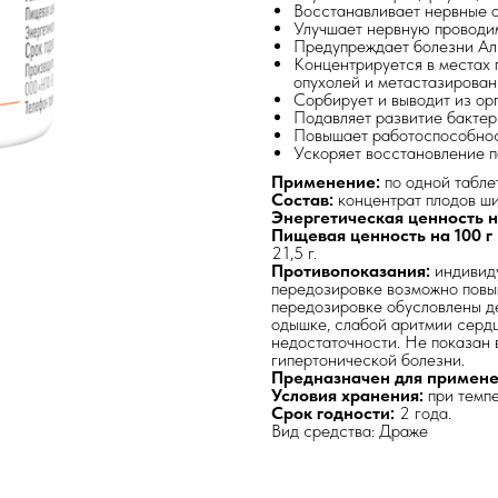
Восстанавливает нервные о
Улучшает нервную проводи
Предупреждает болезни Ал
Концентрируется в местах 
опухолей и метастазирован
Сорбирует и выводит из ор
Подавляет развитие бактер
Повышает работоспособнос
Ускоряет восстановление п
Применение:
по одной табле
Состав:
концентрат плодов ши
Энергетическая ценность на
Пищевая ценность на 100 г
21,5 г.
Противопоказания:
индивиду
передозировке возможно повы
передозировке обусловлены д
одышке, слабой аритмии сердц
недостаточности. Не показан 
гипертонической болезни.
Предназначен для применен
Условия хранения:
при темпе
Срок годности:
2 года.
Вид средства: Драже