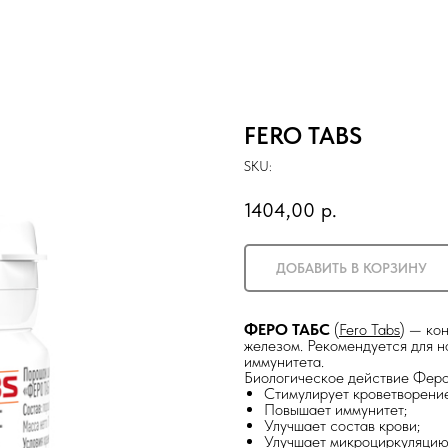
FERO TABS
SKU:
1404,00
р.
ДОБАВИТЬ В КОРЗИНУ
ФЕРО ТАБС
(
Fero Tabs
) — ко
железом. Рекомендуется для 
иммунитета.
Биологическое действие Феро
Стимулирует кроветворение
Повышает иммунитет;
Улучшает состав крови;
Улучшает микроциркуляцию