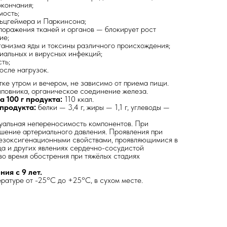
кончания;
мость;
ьцгеймера и Паркинсона;
поражения тканей и органов — блокирует рост
ие;
ганизма яды и токсины различного происхождения;
иальных и вирусных инфекций;
ть;
осле нагрузок.
тке утром и вечером, не зависимо от приема пищи.
повника, органическое соединение железа.
 100 г продукта:
110 ккал.
 продукта:
белки — 3,4 г, жиры — 1,1 г, углеводы —
альная непереносимость компонентов. При
шение артериального давления. Проявления при
езоксигенационными свойствами, проявляющимися в
а и других явлениях сердечно-сосудистой
во время обострения при тяжёлых стадиях
ия с 9 лет.
ратуре от -25°С до +25°С, в сухом месте.