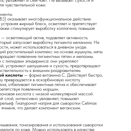
ь, увлажняет и смягчает. Не вызывает сухости и
ля чувствительной кожи.
ненты:
B3) оказывает многофункциональное действие:
устраняя жирный блеск, осветляет и препятствует
также стимулирует выработку коллагена, повышая
— осветляющий актив, подавляет активность
торый запускает выработку пигмента меланина. Не
ости, может использоваться в дневном уходе.
ий растительный комплекс на основе мушмулы, мяты
вращает появление пигментных пятен и мелазмы.
 с липидами эпидермиса: они укрепляют
й, устраняют шелушение и сухость, предотвращают
вствительность к внешним раздражителям.
ой кислоты
— форма витамина C. Действует быстро,
зу превращается в аскорбиновую кислоту.
ена, отбеливает пигментные пятна и обеспечивает
репятствуя появлению морщин.
роновая кислота с низкой молекулярной массой.
ой слой, интенсивно увлажняет, повышает
рельеф. Гиалуронат натрия для сыворотки Celimax
 ячменя, что делает компонент веганским.
умывания, тонизирования и использования сыворотки
еделите по коже. Можно использовать в качестве