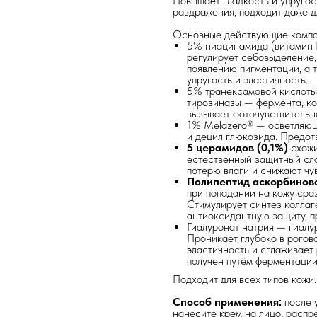
Повышает гладкость и упругост
раздражения, подходит даже д
Основные действующие компо
5% ниацинамида (витамин 
регулирует себовыделение, 
появлению пигментации, а 
упругость и эластичность.
5% транексамовой кислоты 
тирозиназы — фермента, ко
вызывает фоточувствительн
1% Melazero® — осветляющ
и децил глюкозида. Предот
5 церамидов (0,1%)
схожи
естественный защитный сло
потерю влаги и снижают чу
Полипептид аскорбинов
при попадании на кожу сра
Стимулирует синтез коллаг
антиоксидантную защиту, п
Гиалуронат натрия — гиалу
Проникает глубоко в рогов
эластичность и сглаживает 
получен путём ферментации
Подходит для всех типов кожи.
Способ применения:
после 
нанесите крем на лицо, распр