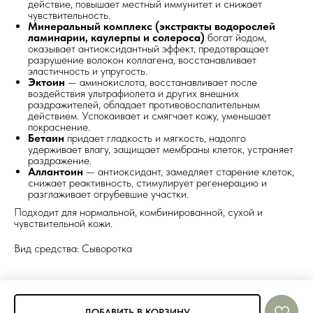
действие, повышает местный иммунитет и снижает
чувствительность.
Минеральный комплекс (экстракты водорослей
ламинарии, каулерпы и солероса)
богат йодом,
оказывает антиоксидантный эффект, предотвращает
разрушение волокон коллагена, восстанавливает
эластичность и упругость.
Эктоин
— аминокислота, восстанавливает после
воздействия ультрафиолета и других внешних
раздражителей, обладает противовоспалительным
действием. Успокаивает и смягчает кожу, уменьшает
покраснение.
Бетаин
придает гладкость и мягкость, надолго
удерживает влагу, защищает мембраны клеток, устраняет
раздражение.
Аллантоин
— антиоксидант, замедляет старение клеток,
снижает реактивность, стимулирует регенерацию и
разглаживает огрубевшие участки.
Подходит для нормальной, комбинированной, сухой и
чувствительной кожи.
Вид средства: Сыворотка
ДОБАВИТЬ В КОРЗИНУ