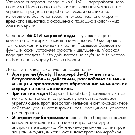
Упаковка сыворотки создана из CR50 — переработанного
пластика. Помпа создана без использования металла, что
упрощает процесс переработки. Бумажная этикетка
изготовлена без использования элементарного хлора —
вредного вещества, а окрашена с помощью экологичных
соевых чернил.
Содержит
66.01% морской воды
— увлажняющего
компонента, который насыщен комплексом 70 минералов,
таких, как магний, кальций и калий. Повышает барьерные
функции кожи, устраняет сухость и шелушение. Морская
вода для средств Purito добывается на глубине 605 метров
из Восточного моря у берегов Кореи.
Дополнительные действующие компоненты:
Аргирелин (Acetyl Hexapeptide-8) — пептид с
ботулоподобным действием, расслабляет лицевые
мышцы и предотвращает образование мимических
морщин и кожных заломов.
Трипептид меди
(Copper Tripeptide-1) повышает синтез
коллагена и эластина, придаёт упругость, оказывает
укрепляющее, противовоспалительное и антиоксидантное
действие, уменьшает выраженность морщинок и ускоряет
регенерацию.
Экстракт гриба тремелла
заключён в биоразлагаемые
капсулы, которые тают на коже и транспортируют
экстракт в эпидермис. Интенсивно увлажняет, активирует
защитные функции кожи, оказывает противомикробное