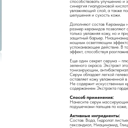
способствовать улучшению и 
синергия гиалуроновой кислот
увлажняющий слой, а также по
шелушения и сухость кожи.
Дополняют состав Керамиды 
размер керамидов позволяют о
только увлажняя кожу, но и пр
защитный барьер. Ниацинамид
мощным осветляющим эффектом
успокаивающее действие. В т
эффект, способствуя разглаж
Еще один секрет серума – пл
зеленого окраса. Экстракт эт
тонизирующим, антибактериал
Серум обладает легкой гелевой
оставляет кожу увлажненной в
Не содержит искусственных кр
содержанием Экстракта гард
Способ применения:
Нанесите серум массирующим
подушечками пальцев по коже,
Активные ингредиенты:
Состав: Вода, Гидролат листье
гександиол, Ниацинамид, Глиц