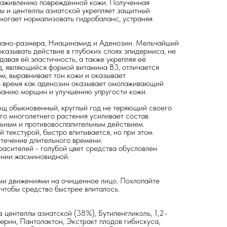
заживлению поврежденной кожи. Полученная
ы и центеллы азиатской укрепляет защитный
могает нормализовать гидробаланс, устраняя
нано-размера, Ниацинамид и Аденозин. Мельчайший
казывать действие в глубоких слоях эпидермиса, не
идавая ей эластичность, а также укрепляя её
, являющийся формой витамина В3, отличается
, выравнивает тон кожи и оказывает
о время как аденозин оказывает омолаживающий
иванию морщин и улучшению упругости кожи.
ющ обыкновенный, круглый год не теряющий своего
ого многолетнего растения усиливает состав
ьным и противовоспалительным действием.
 текстурой, быстро впитывается, но при этом
 течение длительного времени.
асителей - голубой цвет средства обусловлен
ении жасминовидной.
и движениями на очищенное лицо. Похлопайте
 чтобы средство быстрее впиталось.
в центеллы азиатской (38%), Бутиленгликоль, 1,2-
ерин, Пантолактон, Экстракт плодов гибискуса,