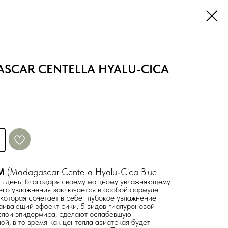
ASCAR CENTELLA HYALU-CICA
УМ
(
Madagascar Centella Hyalu-Cica Blue
есь день, благодаря своему мощному увлажняющему
го увлажнения заключается в особой формуле
 которая сочетает в себе глубокое увлажнение
аивающий эффект сики. 5 видов гиалуроновой
 слои эпидермиса, сделают ослабевшую
й, в то время как центелла азиатская будет